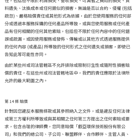
任，包括但不限於利潤損失、營收損失、可減省之費用的損失、資
料遺失、汰換成本或任何類似的損害，無論是否以合約、侵權 (包括
疏忽)、嚴格賠償責任或其他形式為依據，由於您使用服務的任何部
分或透過本服務採購的任何產品所導致，或與您使用服務或任何產
品有任何相關的任何其他索賠，包括但不限於任何內容中的任何錯
誤或疏漏，或因使用服務或發佈、傳輸或以其他方式透過服務提供
的任何內容 (或產品) 所導致的任何形式之任何遺失或損害，即使已
告知此等可能性亦同。
由於某些州或司法管轄區不允許排除或限制衍生性或隨附性損害賠
償的責任，在這些州或司法管轄地區中，我們的責任應限於法律所
允許的最大範圍之內。
第 14
條
賠償
針對因您違反本服務條款或其參照納入之文件，或是違反任何法律
或第三方權利所導致或與其相關之任何第三方提出之任何索賠或要
求，包含合理的律師費，您同意賠償「叡亞環保技術股份有限公
司」和我們的總公司、子公司、聯盟夥伴、合作夥伴、主管人員、