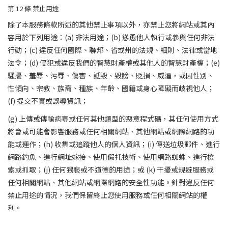
第 12
條
禁止用途
除了本服務條款所述的其他禁止事項以外，亦禁止您將網站或其內
容用於下列用途：(a) 非法用途；(b) 慫恿他人執行或參與任何非法
行動；(c) 違反任何國際、聯邦、省或州的法規、細則、法律或當地
法令；(d) 侵犯或違反我們的智慧財產權或其他人的智慧財產權；(e)
騷擾、羞辱、污辱、傷害、詆毀、毀謗、貶損、威逼，或因性別、
性傾向、宗教、族裔、種族、年齡、國籍或身心障礙而歧視他人；
(f) 提交不實或誤導資訊；
(g) 上傳或傳輸病毒或任何其他類型的惡意程式碼，其任何使用方式
將會或可能會影響服務或任何相關網站、其他網站或網際網路的功
能或運作；(h) 收集或追蹤他人的個人資訊；(i) 傳送垃圾郵件、進行
網路釣魚、進行網址嫁接、使用假托技術、使用網路蜘蛛、進行檢
索或抓取；(j) 任何猥褻或不道德的用途；或 (k) 干擾或規避服務或
任何相關網站、其他網站或網際網路的安全性功能。針對違反任何
禁止用途的情況，我們保留終止您使用服務或任何相關網站的權
利。