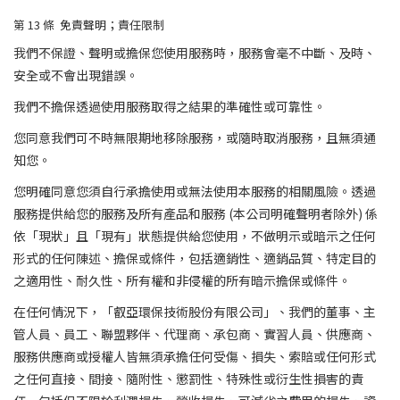
第 13
條
免責聲明；責任限制
我們不保證、聲明或擔保您使用服務時，服務會毫不中斷、及時、
安全或不會出現錯誤。
我們不擔保透過使用服務取得之結果的準確性或可靠性。
您同意我們可不時無限期地移除服務，或隨時取消服務，且無須通
知您。
您明確同意您須自行承擔使用或無法使用本服務的相關風險。透過
服務提供給您的服務及所有產品和服務 (本公司明確聲明者除外) 係
依「現狀」且「現有」狀態提供給您使用，不做明示或暗示之任何
形式的任何陳述、擔保或條件，包括適銷性、適銷品質、特定目的
之適用性、耐久性、所有權和非侵權的所有暗示擔保或條件。
在任何情況下，「叡亞環保技術股份有限公司」、我們的董事、主
管人員、員工、聯盟夥伴、代理商、承包商、實習人員、供應商、
服務供應商或授權人皆無須承擔任何受傷、損失、索賠或任何形式
之任何直接、間接、隨附性、懲罰性、特殊性或衍生性損害的責