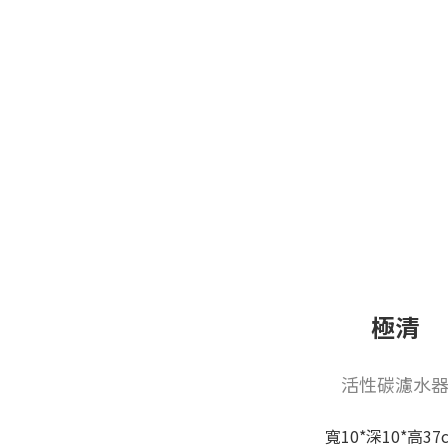
極清
活性碳濾水
寬10*深10*高37