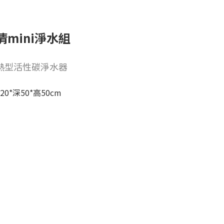
清mini淨水組
熱型活性碳淨水器
20*深50*高50cm